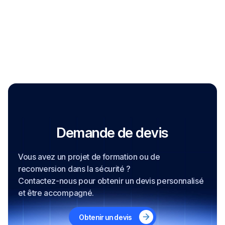
fondamentaux :
La définition des métiers de la
protection rapprochée ;
Le langage et les termes
professionnels ;
Les placements ;
Les secteurs d’observation ;
Les cadrans horaires/les zones ;
Le rôle et le placement de l’agent de
protection.
Demande de devis
- Module technique (9 heures) :
Vous avez un projet de formation ou de
Être capable de mettre en œuvre une
reconversion dans la sécurité ?
mission en sachant :
Contactez-nous pour obtenir un devis personnalisé
et être accompagné.
Préparer une mission de protection ;
Recueillir les informations sur le client ;
Définir un dispositif de sécurité en
Obtenir un devis