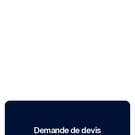
de secours
Mise en application
Mise en situation d’intervention
Adresse mail
Mise en application globale des acquis
opérationnels dans le cadre de
l’intervention de l’équipe de sécurité
Mise en œuvre des moyens
d’extinction
Exercices d’extinction sur feux réels
Protection individuelle
Demande de devis