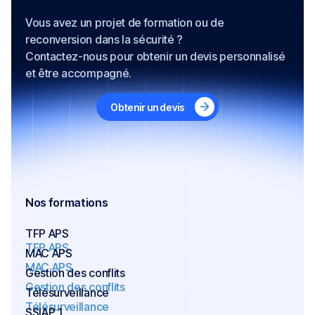
Vous avez un projet de formation ou de
reconversion dans la sécurité ?
Contactez-nous pour obtenir un devis personnalisé
et être accompagné.
Obtenir un devis
Nos formations
TFP APS
TFP APS
MAC APS
MAC APS
Gestion des conflits
Gestion des conflits
Télésurveillance
Télésurveillance
SSIAP 1